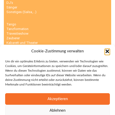
DJ’s
Sänger
Sonstiges (Salsa,…)
Tango
Tanzformation
Travestieshow
Zauberer
Kabarett und Theater
Karikaturisten
Cookie-Zustimmung verwalten
Kinderunterhaltung
Körpermalerei
Luftballonmodellierer
Um dir ein optimales Erlebnis zu bieten, verwenden wir Technologien wie
Cookies, um Geräteinformationen zu speichern und/oder darauf zuzugreifen.
Wenn du diesen Technologien zustimmst, können wir Daten wie das
Sumo Ringer
Surfverhalten oder eindeutige IDs auf dieser Website verarbeiten. Wenn du
Surfsimulator
deine Zustimmung nicht erteilst oder zurückziehst, können bestimmte
Torwandschießen
Merkmale und Funktionen beeinträchtigt werden.
Zelt
Sambashow
Scherenschnitte
Akzeptieren
Schnellzeichner
Sensationsdarsteller
Ablehnen