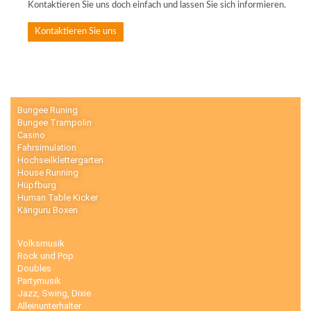
Kontaktieren Sie uns doch einfach und lassen Sie sich informieren.
Kontaktieren Sie uns
Bungee Runing
Bungee Trampolin
Casino
Fahrsimulation
Hochseilklettergarten
House Running
Hüpfburg
Human Table Kicker
Känguru Boxen
Volksmusik
Rock und Pop
Doubles
Partymusik
Jazz, Swing, Dixie
Alleinunterhalter