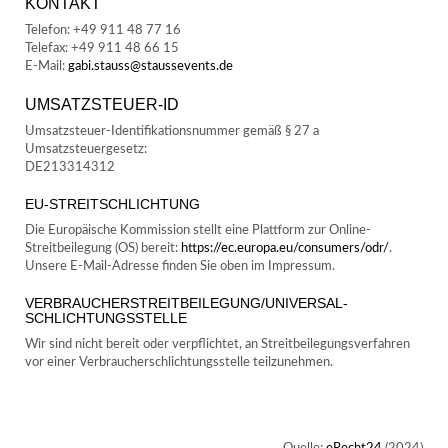
KONTAKT
Telefon: +49 911 48 77 16
Telefax: +49 911 48 66 15
E-Mail:
gabi.stauss@staussevents.de
UMSATZSTEUER-ID
Umsatzsteuer-Identifikationsnummer gemäß § 27 a
Umsatzsteuergesetz:
DE213314312
EU-STREITSCHLICHTUNG
Die Europäische Kommission stellt eine Plattform zur Online-
Streitbeilegung (OS) bereit:
https://ec.europa.eu/consumers/odr/
.
Unsere E-Mail-Adresse finden Sie oben im Impressum.
VERBRAUCHER­STREIT­BEILEGUNG/UNIVERSAL­
SCHLICHTUNGS­STELLE
Wir sind nicht bereit oder verpflichtet, an Streitbeilegungsverfahren
vor einer Verbraucherschlichtungsstelle teilzunehmen.