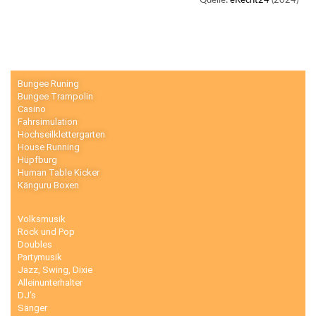
Quelle:
eRecht24
(2024)
Bungee Runing
Bungee Trampolin
Casino
Fahrsimulation
Hochseilklettergarten
House Running
Hüpfburg
Human Table Kicker
Känguru Boxen
Volksmusik
Rock und Pop
Doubles
Partymusik
Jazz, Swing, Dixie
Alleinunterhalter
DJ’s
Sänger