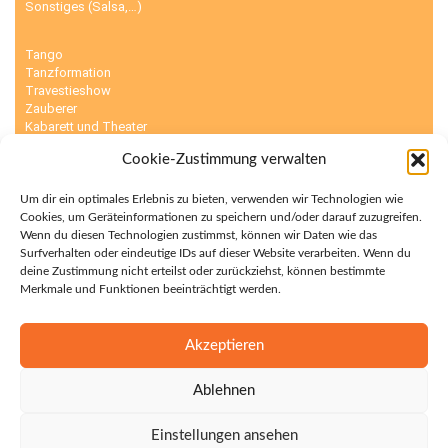
Sonstiges (Salsa,…)
Tango
Tanzformation
Travestieshow
Zauberer
Kabarett und Theater
Karikaturisten
Cookie-Zustimmung verwalten
Kinderunterhaltung
Körpermalerei
Luftballonmodellierer
Um dir ein optimales Erlebnis zu bieten, verwenden wir Technologien wie
Cookies, um Geräteinformationen zu speichern und/oder darauf zuzugreifen.
Wenn du diesen Technologien zustimmst, können wir Daten wie das
Sumo Ringer
Surfverhalten oder eindeutige IDs auf dieser Website verarbeiten. Wenn du
Surfsimulator
deine Zustimmung nicht erteilst oder zurückziehst, können bestimmte
Torwandschießen
Merkmale und Funktionen beeinträchtigt werden.
Zelt
Sambashow
Scherenschnitte
Akzeptieren
Schnellzeichner
Sensationsdarsteller
Ablehnen
Einstellungen ansehen
StaußEvents © 2022