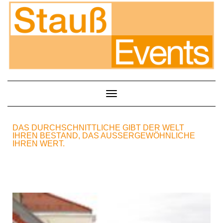
Toggle Navigation
DAS DURCHSCHNITTLICHE GIBT DER WELT
IHREN BESTAND, DAS AUSSERGEWÖHNLICHE I
HREN WERT.