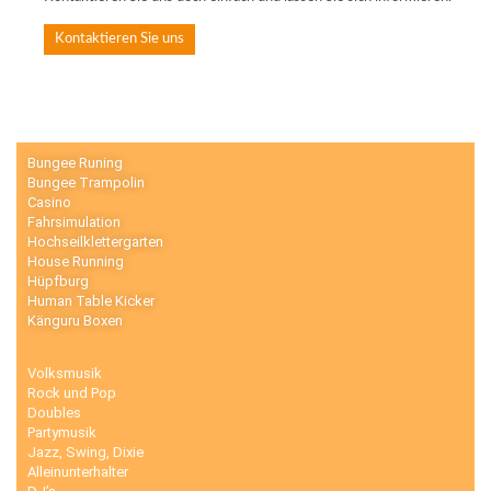
Kontaktieren Sie uns
Bungee Runing
Bungee Trampolin
Casino
Fahrsimulation
Hochseilklettergarten
House Running
Hüpfburg
Human Table Kicker
Känguru Boxen
Volksmusik
Rock und Pop
Doubles
Partymusik
Jazz, Swing, Dixie
Alleinunterhalter