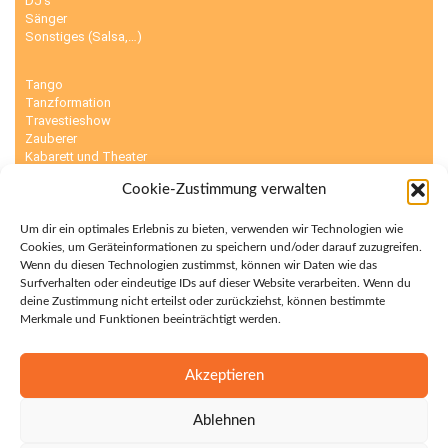
DJ’s
Sänger
Sonstiges (Salsa,…)
Tango
Tanzformation
Travestieshow
Zauberer
Kabarett und Theater
Karikaturisten
Cookie-Zustimmung verwalten
Kinderunterhaltung
Körpermalerei
Luftballonmodellierer
Um dir ein optimales Erlebnis zu bieten, verwenden wir Technologien wie
Cookies, um Geräteinformationen zu speichern und/oder darauf zuzugreifen.
Wenn du diesen Technologien zustimmst, können wir Daten wie das
Sumo Ringer
Surfverhalten oder eindeutige IDs auf dieser Website verarbeiten. Wenn du
Surfsimulator
deine Zustimmung nicht erteilst oder zurückziehst, können bestimmte
Torwandschießen
Merkmale und Funktionen beeinträchtigt werden.
Zelt
Sambashow
Scherenschnitte
Akzeptieren
Schnellzeichner
Sensationsdarsteller
Ablehnen